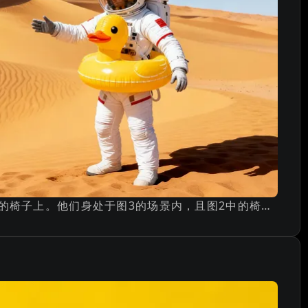
图1中的人物悠闲地坐在图2的椅子上。他们身处于图3的场景内，且图2中的椅子颜色已由绿色变为橙色。