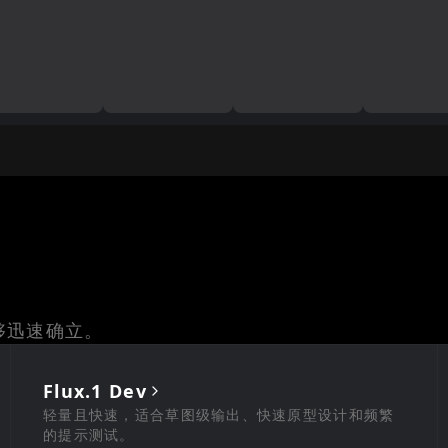
够迅速确立。
Flux.1 Dev
轻量且快速，适合草图级输出、快速原型设计和频繁
的提示测试。