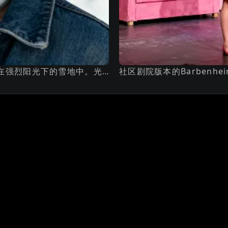
电影感特写：一位红发、雀斑、披散头发的女性，站在强烈阳光下的雪地中。光线在头发上形成高光，脸上投下柔和自然的阴影。背景为雪山和逐渐变淡的蓝色天空。她身穿牛仔夹克，绿色白色围巾系在脖子上。构图亲密，从侧面略偏拍摄，浅景深，带有温暖的胶片感，画面质感清晰丰富。
社区剧院版本的Barbenhei