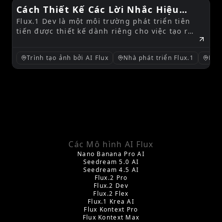
Cách Thiết Kế Các Lời Nhắc Hiệu
Flux.1 Dev là một môi trường phát triển tiên
Quả cho Flux.1 Dev
tiến được thiết kế dành riêng cho việc tạo ra
hình ảnh dựa trên trí tuệ nhân tạo.
Trình tạo ảnh bởi AI Flux
Nhà phát triển Flux.1
Mô 
Các Mô hình AI Flux
Nano Banana Pro AI
Seedream 5.0 AI
Seedream 4.5 AI
Flux.2 Pro
Flux.2 Dev
Flux.2 Flex
Flux.1 Krea AI
Flux Kontext Pro
Flux Kontext Max