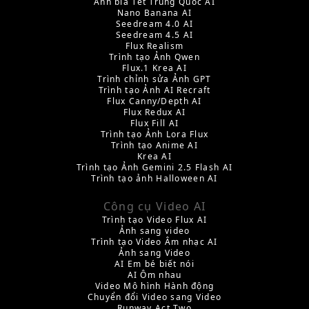
Ảnh bìa Tết Trung Quốc AI
Nano Banana AI
Seedream 4.0 AI
Seedream 4.5 AI
Flux Realism
Trình tạo Ảnh Qwen
Flux.1 Krea AI
Trình chỉnh sửa Ảnh GPT
Trình tạo Ảnh AI Recraft
Flux Canny/Depth AI
Flux Redux AI
Flux Fill AI
Trình tạo Ảnh Lora Flux
Trình tạo Anime AI
Krea AI
Trình tạo Ảnh Gemini 2.5 Flash AI
Trình tạo ảnh Halloween AI
Công cụ Video AI
Trình tạo Video Flux AI
Ảnh sang video
Trình tạo Video Âm nhạc AI
Ảnh sang Video
AI Em bé biết nói
AI Ôm nhau
Video Mô hình Hành động
Chuyển đổi Video sang Video
Runway Act Two