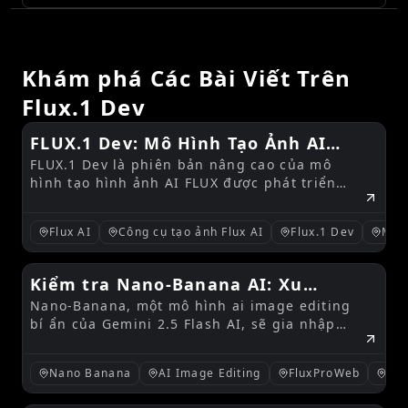
Khám phá Các Bài Viết Trên
Flux.1 Dev
FLUX.1 Dev: Mô Hình Tạo Ảnh AI
FLUX.1 Dev là phiên bản nâng cao của mô
Tiên Tiến
hình tạo hình ảnh AI FLUX được phát triển
bởi Black Forest Labs.
Flux AI
Công cụ tạo ảnh Flux AI
Flux.1 Dev
Mô 
Kiểm tra Nano-Banana AI: Xu
Nano-Banana, một mô hình ai image editing
hướng lớn tiếp theo trong Ai image
bí ẩn của Gemini 2.5 Flash AI, sẽ gia nhập
editing bởi Gemini 2.5 Flash AI
FluxProWeb. Khám phá những điểm mạnh của
nó, những tin đồn ban đầu và các công cụ
Nano Banana
AI Image Editing
FluxProWeb
AI 
FluxProWeb tốt nhất để sử dụng ngay bây
giờ.