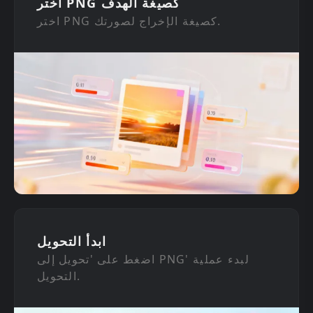
اختر PNG كصيغة الهدف
اختر PNG كصيغة الإخراج لصورتك.
ابدأ التحويل
اضغط على 'تحويل إلى PNG' لبدء عملية
التحويل.