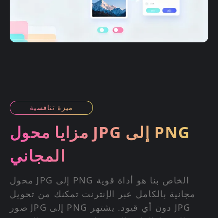
ميزة تنافسية
مزايا محول JPG إلى PNG
المجاني
محول JPG إلى PNG الخاص بنا هو أداة قوية
مجانية بالكامل عبر الإنترنت تمكنك من تحويل
صور JPG إلى PNG دون أي قيود. يشتهر JPG