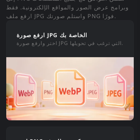
وبرامج عرض الصور والمواقع الإلكترونية. فقط
ارفع ملف JPG واستلم صورتك PNG فورًا.
ارفع صورة JPG الخاصة بك
اختر وارفع صورة JPG التي ترغب في تحويلها.