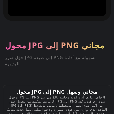
محول JPG إلى PNG مجاني
حوّل صور JPG إلى صيغة PNG بسهولة مع أداتنا
البديهية.
محول JPG إلى PNG مجاني وسهل
محول JPG إلى PNG الخاص بنا هو أداة قوية مجانية بالكامل عبر
الإنترنت تمكنك من تحويل صور JPG إلى PNG بدون أي قيود. يُعد
JPG (أو JPEG) من أكثر صيغ الصور استخدامًا ويشتهر بالضغط
الفاقد الذي يوازن بين جودة الصورة وحجم الملف، مما يجعله مثاليًا
للصور الفوتوغرافية. ومع ذلك، فإن صيغة JPG لا تدعم الشفافية.