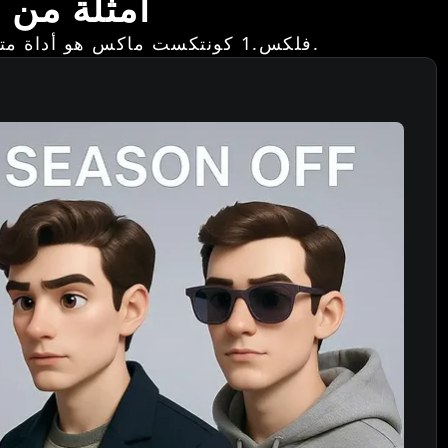
أمثلة من مولد
فلكس.1 كونتكست ماكس هو أداة متطورة لتوليد الصور مصممة للمبدعين والمصممين وفرق التصميم المرئي للعلامات التجارية.