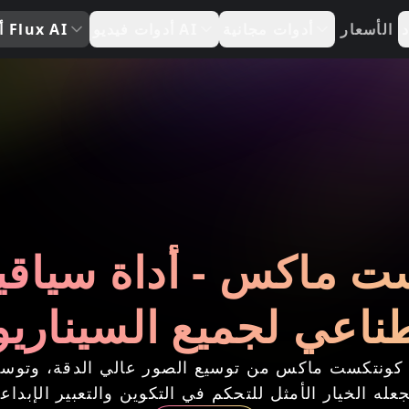
د
الأسعار
أدوات مجانية
أدوات فيديو AI
أدوات Flux AI
ونتكست ماكس - أداة سياق
ناعي لجميع السيناري
فضل قدرات الفهم السياقي القوية، يمكّن فلكس.1 كونتكست ماكس من توسيع ال