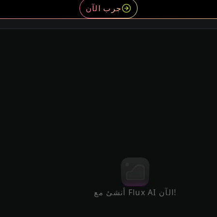
جرب الآن
أنشئ مع Flux AI الآن!