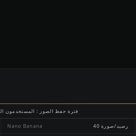
فترة حفظ الصور : المستخدمون المجانيون - 15 يومًا، المستخدمون الم
40 رصيد/صورة
Nano Banana