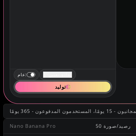
إعادة تعيين
:
عام
توليد
دفوعون - 365 يومًا
50 رصيد/صورة
Nano Banana Pro