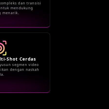
kompleks dan transisi
 untuk mendukung
g menarik.
ti-Shot Cerdas
nyusun segmen video
aikan dengan naskah
da.