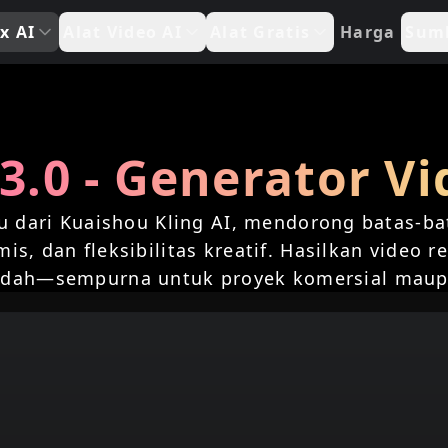
x AI
Alat Video AI
Alat Gratis
Harga
Sum
 3.0 - Generator Vi
ru dari Kuaishou Kling AI, mendorong batas-ba
mis, dan fleksibilitas kreatif. Hasilkan video 
dah—sempurna untuk proyek komersial maupun