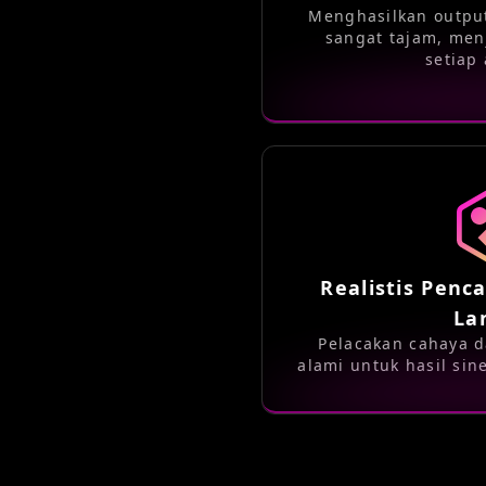
Menghasilkan output
sangat tajam, menj
setiap
Realistis Penc
La
Pelacakan cahaya 
alami untuk hasil sin