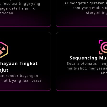
AI mengatur gerakan 
 resolusi tinggi yang
shot yang mulus
aga detail alami di
storytellin
 adegan.
Sequencing Mul
ahayaan Tingkat
Secara otomatis me
multi-shot, menyesu
njut
An
dan render bayangan
ematik yang luar biasa.