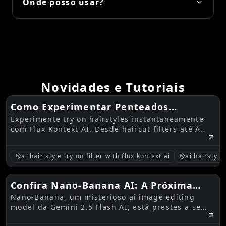
Onde posso usar?
Novidades e Tutoriais
Como Experimentar Penteados
Experimente try on hairstyles instantaneamente
Instantaneamente com o ai hair style
com Flux Kontext AI. Desde haircut filters até AI
try on filter with flux kontext ai
hairstyle generators, visualize seu próximo
Haircut Filter
visual sem riscos e em segundos.
ai hair style try on filter with flux kontext ai
ai hairstyl
Confira Nano-Banana AI: A Próxima
Nano-Banana, um misterioso ai image editing
Grande Novidade em AI Image Editing
model da Gemini 2.5 Flash AI, está prestes a se
pela Gemini 2.5 Flash AI
juntar ao FluxProWeb. Descubra seus pontos