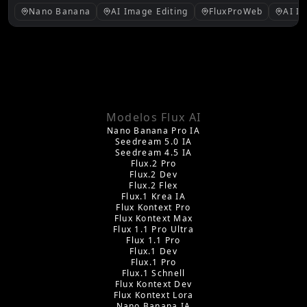
fortes, o burburinho inicial e as melhores
Nano Banana
AI Image Editing
FluxProWeb
AI I
ferramentas do FluxProWeb para usar agora.
Modelos Flux AI
Nano Banana Pro IA
Seedream 5.0 IA
Seedream 4.5 IA
Flux.2 Pro
Flux.2 Dev
Flux.2 Flex
Flux.1 Krea IA
Flux Kontext Pro
Flux Kontext Max
Flux 1.1 Pro Ultra
Flux 1.1 Pro
Flux.1 Dev
Flux.1 Pro
Flux.1 Schnell
Flux Kontext Dev
Flux Kontext Lora
Nano Banana IA