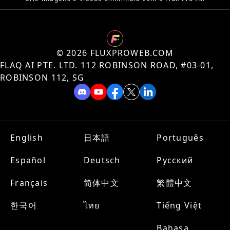
©️ 2026 FLUXPROWEB.COM
FLAQ AI PTE. LTD. 112 ROBINSON ROAD, #03-01,
ROBINSON 112, SG
English
日本語
Português
Español
Deutsch
Русский
Français
简体中文
繁體中文
한국어
ไทย
Tiếng Việt
Bahasa