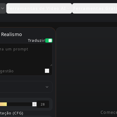
Ferramentas de Vídeo AI
Ferramentas Grát
 Realismo
Traduzir
ugestão
Comece
tação (CFG)