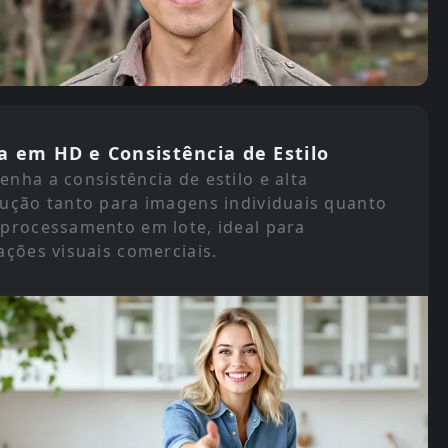
a em HD e Consistência de Estilo
nha a consistência de estilo e alta
lução tanto para imagens individuais quanto
 processamento em lote, ideal para
ações visuais comerciais.