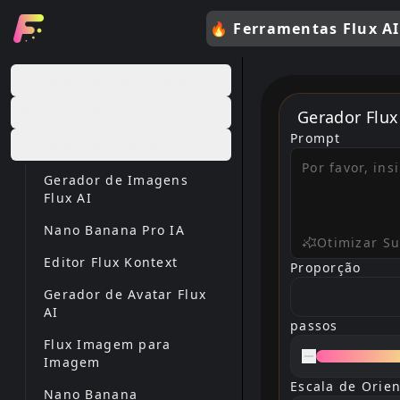
🔥
Ferramentas Flux AI
Ferramentas de Vídeo AI
Efeitos de Vídeo
Gerador Flux
Prompt
Ferramentas Flux AI
Gerador de Imagens
Flux AI
Nano Banana Pro IA
Otimizar S
Editor Flux Kontext
Proporção
ratio
Gerador de Avatar Flux
AI
passos
Flux Imagem para
Imagem
Escala de Orien
Nano Banana