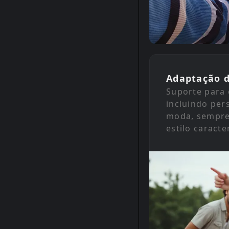
Adaptação d
Suporte para 
incluindo per
moda, sempre 
estilo caracte