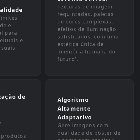
Texturas de imagem
alidade
requintadas, paletas
limites
de cores complexas,
ade e
efeitos de iluminação
al para
sofisticados, com uma
eituais e
estética única de
isuais.
'memória humana do
futuro'.
cação de
Algoritmo
Altamente
Adaptativo
,
Gere imagens com
u
qualidade de pôster de
 produtos