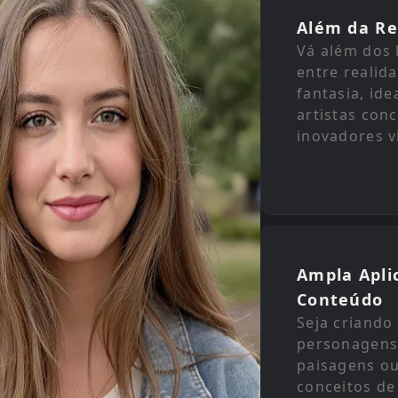
Além da Re
Vá além dos 
entre realid
fantasia, ide
artistas conc
inovadores v
Ampla Apli
Conteúdo
Seja criando
personagens
paisagens o
conceitos de