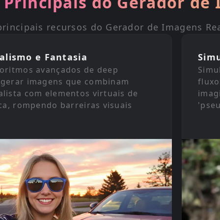
 Principais do Gerador de
rincipais recursos do Gerador de Imagens Re
alismo e Fantasia
Sim
goritmos avançados de deep
Simu
a gerar imagens que combinam
flux
alista com elementos virtuais de
imag
ica, rompendo barreiras visuais
'pse