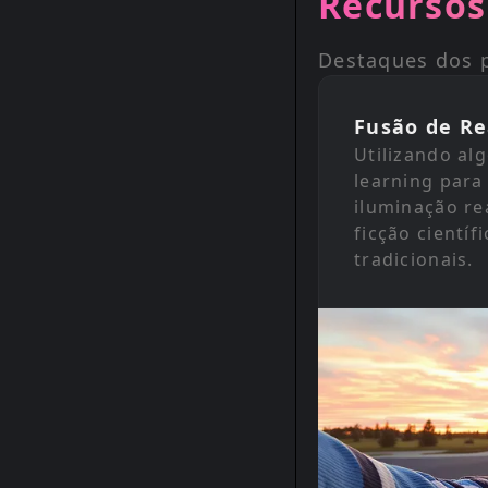
Recursos
Destaques dos p
Fusão de Re
Utilizando al
learning par
iluminação re
ficção científ
tradicionais.