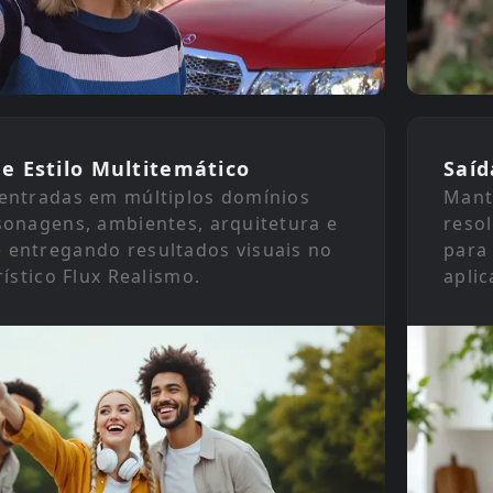
e Estilo Multitemático
Saíd
entradas em múltiplos domínios
Mante
sonagens, ambientes, arquitetura e
reso
entregando resultados visuais no
para
rístico Flux Realismo.
aplic