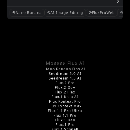
Editing от Gemini 2.5 Flash AI
присоединиться к FluxProWeb. Узнайте о её
сильных сторонах, первых отзывах и
Nano Banana
AI Image Editing
FluxProWeb
AI 
лучших инструментах FluxProWeb для
использования прямо сейчас.
Модели Flux AI
Нано Банана Про AI
Seedream 5.0 AI
Seedream 4.5 AI
Flux.2 Pro
Flux.2 Dev
Flux.2 Flex
Flux.1 Krea AI
Flux Kontext Pro
Flux Kontext Max
Flux 1.1 Pro Ultra
Flux 1.1 Pro
Flux.1 Dev
Flux.1 Pro
Flux.1 Schnell