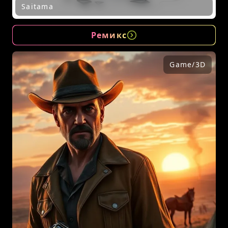
Saitama
Ремикс
Game/3D