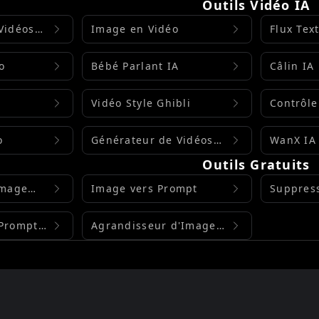
Outils Vidéo IA
Vidéos
Image en Vidéo
Flux Tex
o
Bébé Parlant IA
Câlin IA
Vidéo Style Ghibli
Contrôl
Kling
o
Générateur de Vidéos
WanX IA 
Seedance IA
Outils Gratuits
Image
Image vers Prompt
Suppress
plan
 Prompts
Agrandisseur d'Image
Gratuit