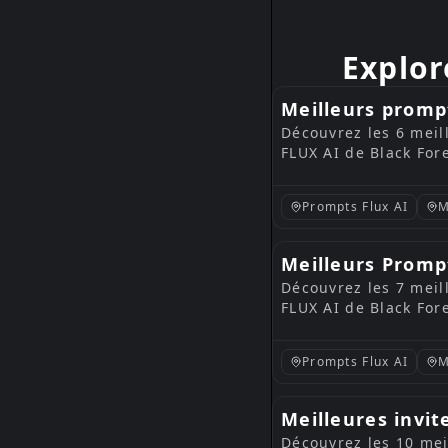
Explor
Meilleurs prompt
Découvrez les 6 mei
Flux — 8 février
FLUX AI de Black Fore
Prompts Flux AI
M
Meilleurs Promp
Découvrez les 7 meil
— 8 décembre 2
FLUX AI de Black For
Prompts Flux AI
M
Meilleures invit
Découvrez les 10 mei
Flux — 26 octob