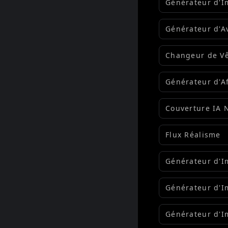
Générateur d'
Flux IA
Générateur d'A
Flux IA
Changeur de V
IA
Générateur d'A
IA
Couverture IA 
An Chinois
Flux Réalisme
Générateur d'
Recraft IA
Générateur d'
Flux Lora
Générateur d'
Halloween IA