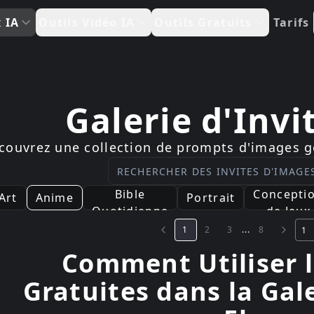
x IA
Outils Vidéo IA
Outils Gratuits
Tarifs
Galerie d'Invi
couvrez une collection de prompts d'images gé
Bible
Concepti
Art
Anime
Portrait
Quotidienne
de Jeux
1
2
3
...
8
Comment Utiliser l
Gratuites dans la Gale