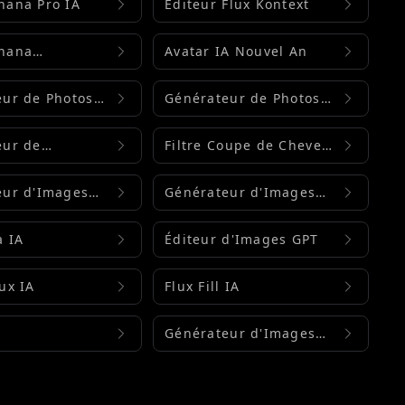
nana Pro IA
Éditeur Flux Kontext
nana
Avatar IA Nouvel An
ng
eur de Photos
Générateur de Photos
IA
IA
eur de
Filtre Coupe de Cheveux
s IA
IA
eur d'Images
Générateur d'Images
m 4.0
Seedream 4.5
a IA
Éditeur d'Images GPT
ux IA
Flux Fill IA
Générateur d'Images
Flash Gemini 2.5