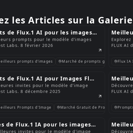
ez les Articles sur la Galeri
s de Flux.1 AI pour les images
Meille
lleurs prompts pour le modèle d’images
Explorez
 2026
— 8 jan
st Labs. 8 février 2026
FLUX AI d
eilleurs prompts d’images
Marché de prompts gratuit
Flux IA 
Pro
ts de Flux.1 AI pour Images Flux
Meilleu
leures invites pour le modèle d’image
Découvre
025
— 8 no
est Labs. 8 décembre 2025
FLUX AI 
eilleurs Prompts d'Image
Marché Gratuit de Prompts
Prompts
Prom
es de Flux.1 IA pour les images
Meilleu
lleures invites pour le modèle d’image
Découvre
re 2025
Flux —