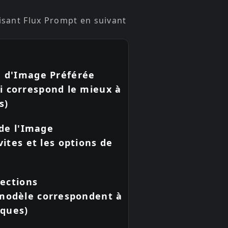
isant Flux Prompt en suivant
ie d'Image Préférée
ui correspond le mieux à
s)
 de l'Image
vites et les options de
lections
e modèle correspondent à
iques)