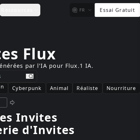
Ressources
Essai Gratuit
FR
tes Flux
nérées par l'IA pour Flux.1 IA.
search
on
Cyberpunk
Animal
Réaliste
Nourriture
es Invites
rie d'Invites