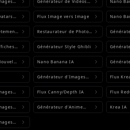
Images
Générateur de Vidéos
Nano Ba
Flux IA
vatars
Flux Image vers Image
Nano Ba
Inpainti
êtements
Restaurateur de Photos
Générat
Anciennes
Portrait 
ffiches
Générateur Style Ghibli
Générat
Figurine
Nouvel
Nano Banana IA
Générat
Seedrea
Générateur d'Images
Flux Kre
Qwen
Images
Flux Canny/Depth IA
Flux Red
Images
Générateur d'Anime
Krea IA
Flux IA
Images