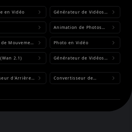
te en Vidéo
Générateur de Vidéos
Musicales IA
Animation de Photos
Anciennes
e de Mouvement
Photo en Vidéo
(Wan 2.1)
Générateur de Vidéos
IA Higgsfield
eur d'Arrière-
Convertisseur de
Format d'Image Flux