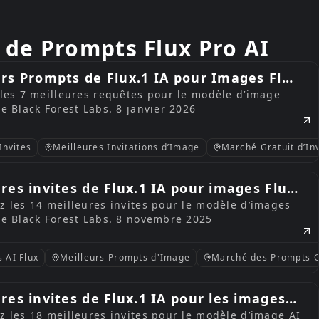
e de Prompts Flux Pro AI
urs Prompts de Flux.1 IA pour Images Flux
 les 7 meilleures requêtes pour le modèle d’image
vier 2026
e Black Forest Labs. 8 janvier 2026
Invites
mpts d’images IA
Meilleures Invitations d’Image
Marché Gratuit d’Inv
res invites de Flux.1 IA pour images Flux
z les 14 meilleures invites pour le modèle d’images
vembre 2025
de Black Forest Labs. 8 novembre 2025
 AI Flux
pts d'Image IA
Meilleurs Prompts d'Image
Marché des Prompts G
res invites de Flux.1 IA pour les images
z les 18 meilleures invites pour le modèle d’image AI
 19 octobre 2025