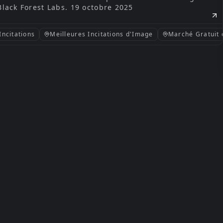
Black Forest Labs. 19 octobre 2025
Incitations
ompts d’Images IA
Meilleures Incitations d'Image
Marché Gratuit d